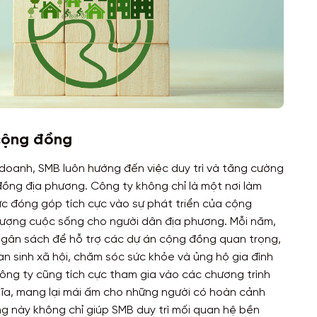
 cộng đồng
h doanh, SMB luôn hướng đến việc duy trì và tăng cường
đồng địa phương. Công ty không chỉ là một nơi làm
ức đóng góp tích cực vào sự phát triển của cộng
 lượng cuộc sống cho người dân địa phương. Mỗi năm,
gân sách để hỗ trợ các dự án cộng đồng quan trọng,
an sinh xã hội, chăm sóc sức khỏe và ủng hộ gia đình
ông ty cũng tích cực tham gia vào các chương trình
hĩa, mang lại mái ấm cho những người có hoàn cảnh
g này không chỉ giúp SMB duy trì mối quan hệ bền