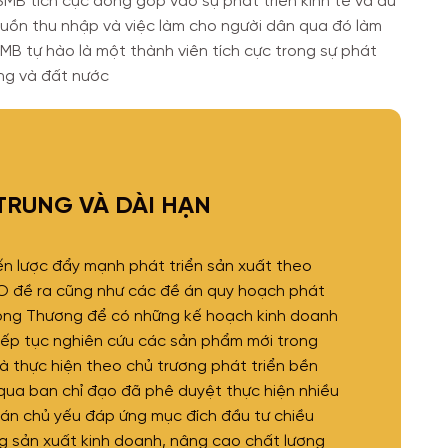
 SMB tích cực đóng góp vào sự phát triển kinh tế và du
guồn thu nhập và việc làm cho người dân qua đó làm
B tự hào là một thành viên tích cực trong sự phát
ng và đất nước
TRUNG VÀ DÀI HẠN
ến lược đẩy mạnh phát triển sản xuất theo
 đề ra cũng như các đề án quy hoạch phát
ông Thương để có những kế hoạch kinh doanh
iếp tục nghiên cứu các sản phẩm mới trong
à thực hiện theo chủ trương phát triển bền
 qua ban chỉ đạo đã phê duyệt thực hiện nhiều
ự án chủ yếu đáp ứng mục đích đầu tư chiều
g sản xuất kinh doanh, nâng cao chất lượng