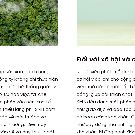
Đối với xã hội và
áp sản xuất sạch hơn,
Ngoài việc phát triển kin
ng ty không chỉ thực hiện
cơ hội việc làm cho cộng 
dựng các hệ thống quản lý
việc, mà còn là một tổ ch
ối ưu hóa việc tái chế.
đồng, giúp cải thiện chất
p phần vào nền kinh tế
SMB đều dành một phần n
m thiểu lãng phí. SMB cam
như giáo dục và đào tạo, 
 bảo vệ môi trường và
có hoàn cảnh khó khăn. C
 môi trường. Điều này
như xây dựng nhà tình ng
bảo vệ và duy trì sự phát
khó khăn. Những hành độn