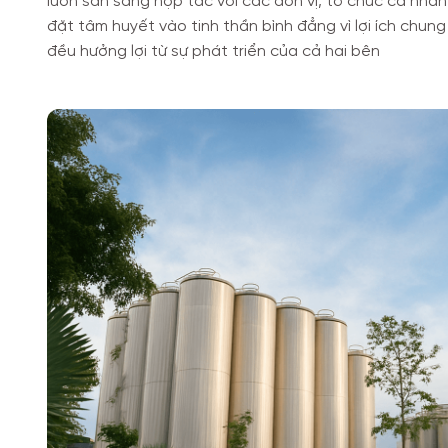
luôn sẵn sàng hợp tác với các đơn vị, tổ chức cá nhâ
đặt tâm huyết vào tinh thần bình đẳng vì lợi ích chun
đều hưởng lợi từ sự phát triển của cả hai bên