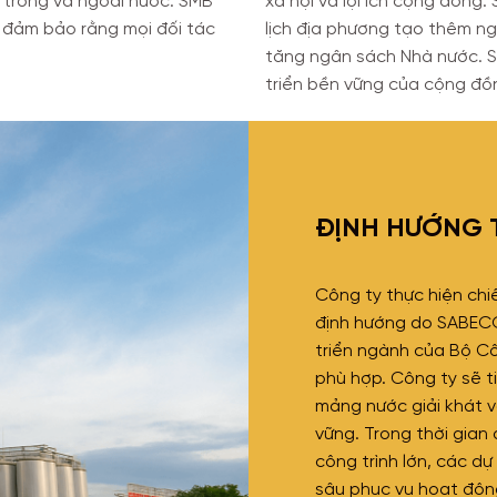
n trong và ngoài nước. SMB
xã hội và lợi ích cộng đồng.
g đảm bảo rằng mọi đối tác
lịch địa phương tạo thêm n
tăng ngân sách Nhà nước. SM
triển bền vững của cộng đồ
ĐỊNH HƯỚNG 
Công ty thực hiện chi
định hướng do SABECO
triển ngành của Bộ C
phù hợp. Công ty sẽ t
mảng nước giải khát v
vững. Trong thời gian
công trình lớn, các d
sâu phục vụ hoạt độn