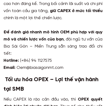
cao hơn đáng kể. Trong bối cảnh lãi suất và chi phí
vốn toàn cầu gia tăng,
giữ CAPEX ở mức tối thiểu
chính là một lợi thế chiến lược.
Để đánh giá nhanh mô hình OEM phù hợp với quy
mô và chiến lược vốn của bạn
, đội ngũ tư vấn của
Bia Sài Gòn – Miền Trung sẵn sàng trao đổi chi
tiết:
Hotline:
(+84) 94 1127575
Email:
Oem@biasaigonmt.com
Tối ưu hóa OPEX – Lợi thế vận hành
tại SMB
Nếu CAPEX là rào cản đầu vào, thì
OPEX quyết