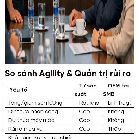
So sánh Agility & Quản trị rủi ro
Tự sản
OEM tại
Yếu tố
xuất
SMB
Tăng/giảm sản lượng
Rất khó
Linh hoạt
Dư thừa nhân công
Cao
Không
Dư thừa máy móc
Cao
Không
Rủi ro mùa vụ
Cao
Thấp
Khả năng xoay trục chiến