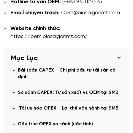
Hotline tư vấn OEM:
(+84) 94 1127575
Email chuyên trách:
Oem@biasaigonmt.com
Website chính thức:
https://oem.biasaigonmt.com/
expand_more
Mục Lục
Bài toán CAPEX – Chi phí đầu tư tài sản cố
định
So sánh CAPEX: Tự sản xuất vs OEM tại SMB
Tối ưu hóa OPEX – Lợi thế vận hành tại SMB
Cấu trúc OPEX so sánh (ước tính)