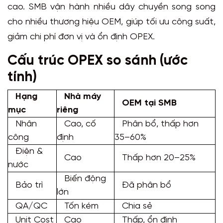
cao. SMB vận hành nhiều dây chuyền song song
cho nhiều thương hiệu OEM, giúp tối ưu công suất,
giảm chi phí đơn vị và ổn định OPEX.
Cấu trúc OPEX so sánh (ước
tính)
Hạng
Nhà máy
OEM tại SMB
mục
riêng
Nhân
Cao, cố
Phân bổ, thấp hơn
công
định
35–60%
Điện &
Cao
Thấp hơn 20–25%
nước
Biến động
Bảo trì
Đã phân bổ
lớn
QA/QC
Tốn kém
Chia sẻ
Unit Cost
Cao
Thấp, ổn định