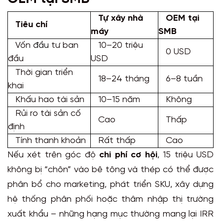
Tự xây nhà
OEM tại
Tiêu chí
máy
SMB
Vốn
đầu
tư ban
10–20 triệu
0 USD
đầu
USD
Thời gian triển
18–24 tháng
6–8 tuần
khai
Khấu hao tài sản
10–15 năm
Không
Rủi ro tài sản cố
Cao
Thấp
định
Tính thanh khoản
Rất thấp
Cao
Nếu xét trên góc độ
chi phí cơ hội
, 15 triệu USD
không bị “chôn” vào bê tông và thép có thể được
phân bổ cho marketing, phát triển SKU, xây dựng
hệ thống phân phối hoặc thâm nhập thị trường
xuất khẩu – những hạng mục thường mang lại IRR