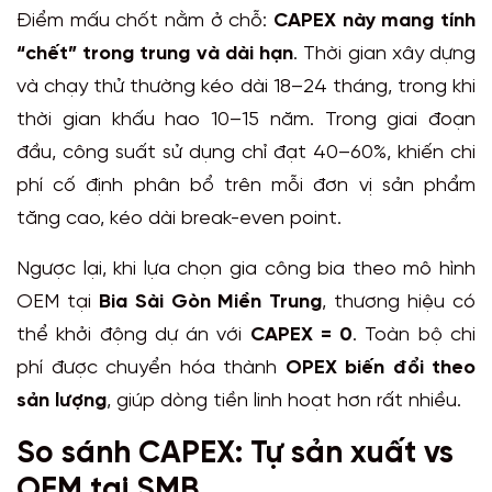
Điểm mấu chốt nằm ở chỗ:
CAPEX này mang tính
“chết” trong trung và dài hạn
. Thời gian xây dựng
và chạy thử thường kéo dài 18–24 tháng, trong khi
thời gian khấu hao 10–15 năm. Trong giai đoạn
đầu, công suất sử dụng chỉ đạt 40–60%, khiến chi
phí cố định phân bổ trên mỗi đơn vị sản phẩm
tăng cao, kéo dài break-even point.
Ngược lại, khi lựa chọn gia công bia theo mô hình
OEM tại
Bia Sài Gòn Miền Trung
, thương hiệu có
thể khởi động dự án với
CAPEX = 0
. Toàn bộ chi
phí được chuyển hóa thành
OPEX biến đổi theo
sản lượng
, giúp dòng tiền linh hoạt hơn rất nhiều.
So sánh CAPEX: Tự sản xuất vs
OEM tại SMB