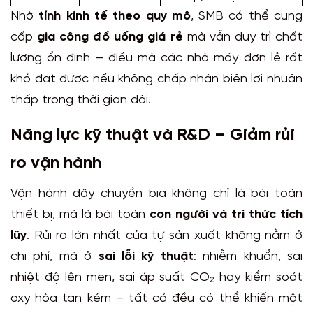
Nhờ
tính kinh tế theo quy mô
, SMB có thể cung
cấp
gia công đồ uống giá rẻ
mà vẫn duy trì chất
lượng ổn định – điều mà các nhà máy đơn lẻ rất
khó đạt được nếu không chấp nhận biên lợi nhuận
thấp trong thời gian dài.
Năng lực kỹ thuật và R&D – Giảm rủi
ro vận hành
Vận hành dây chuyền bia không chỉ là bài toán
thiết bị, mà là bài toán
con người và tri thức tích
lũy
. Rủi ro lớn nhất của tự sản xuất không nằm ở
chi phí, mà ở
sai lỗi kỹ thuật
: nhiễm khuẩn, sai
nhiệt độ lên men, sai áp suất CO₂ hay kiểm soát
oxy hòa tan kém – tất cả đều có thể khiến một