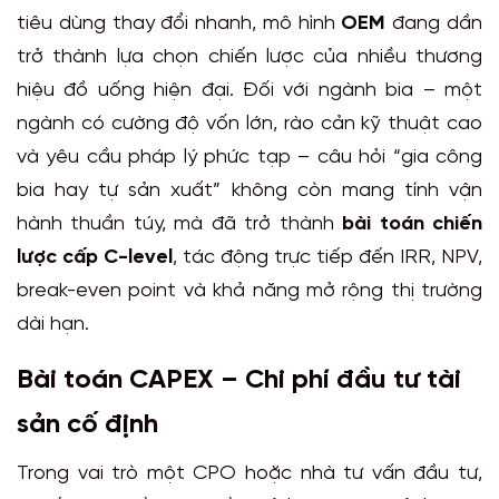
tiêu dùng thay đổi nhanh, mô hình
OEM
đang dần
trở thành lựa chọn chiến lược của nhiều thương
hiệu đồ uống hiện đại. Đối với ngành bia – một
ngành có cường độ vốn lớn, rào cản kỹ thuật cao
và yêu cầu pháp lý phức tạp – câu hỏi “gia công
bia hay tự sản xuất” không còn mang tính vận
hành thuần túy, mà đã trở thành
bài toán chiến
lược cấp C-level
, tác động trực tiếp đến IRR, NPV,
break-even point và khả năng mở rộng thị trường
dài hạn.
Bài toán CAPEX – Chi phí đầu tư tài
sản cố định
Trong vai trò một CPO hoặc nhà tư vấn đầu tư,