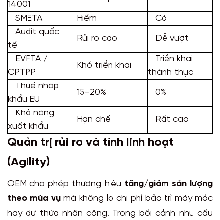
14001
SMETA
Hiếm
Có
Audit quốc
Rủi ro cao
Dễ vượt
tế
EVFTA /
Triển khai
Khó triển khai
CPTPP
thành thục
Thuế nhập
15–20%
0%
khẩu EU
Khả năng
Hạn chế
Rất cao
xuất khẩu
Quản trị rủi ro và tính linh hoạt
(Agility)
OEM cho phép thương hiệu
tăng/giảm sản lượng
theo mùa vụ
mà không lo chi phí bảo trì máy móc
hay dư thừa nhân công. Trong bối cảnh nhu cầu