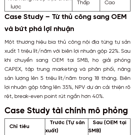
Thấp
Cao
lược
Case Study – Từ thủ công sang OEM
và bứt phá lợi nhuận
Một thương hiệu bia thủ công nội địa từng tự sản
xuất 1 triệu lít/năm với biên lợi nhuận gộp 22%. Sau
khi chuyển sang OEM tại SMB, họ giải phóng
CAPEX, tập trung marketing và phân phối, nâng
sản lượng lên 5 triệu lít/năm trong 18 tháng. Biên
lợi nhuận gộp tăng lên 35%, NPV dự án cải thiện rõ
rệt, break-even point rút ngắn hơn 40%.
Case Study tài chính mô phỏng
Trước (Tự sản
Sau (OEM tại
Chỉ tiêu
xuất)
SMB)