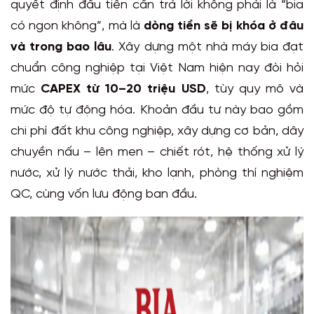
quyết định đầu tiên cần trả lời không phải là “bia
có ngon không”, mà là
dòng tiền sẽ bị khóa ở đâu
và trong bao lâu
. Xây dựng một nhà máy bia đạt
chuẩn công nghiệp tại Việt Nam hiện nay đòi hỏi
mức
CAPEX từ 10–20 triệu USD
, tùy quy mô và
mức độ tự động hóa. Khoản đầu tư này bao gồm
chi phí đất khu công nghiệp, xây dựng cơ bản, dây
chuyền nấu – lên men – chiết rót, hệ thống xử lý
nước, xử lý nước thải, kho lạnh, phòng thí nghiệm
QC, cùng vốn lưu động ban đầu.