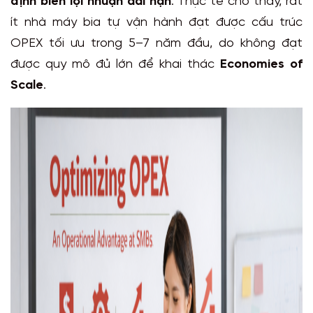
định biên lợi nhuận dài hạn
. Thực tế cho thấy, rất
ít nhà máy bia tự vận hành đạt được cấu trúc
OPEX tối ưu trong 5–7 năm đầu, do không đạt
được quy mô đủ lớn để khai thác
Economies of
Scale
.