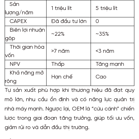
Sản
1 triệu lít
5 triệu lít
lượng/năm
CAPEX
Đã đầu tư lớn
0
Biên lợi nhuận
~22%
~35%
gộp
Thời gian hòa
>7 năm
<3 năm
vốn
NPV
Thấp
Tăng mạnh
Khả năng mở
Hạn chế
Cao
rộng
Tự sản xuất phù hợp khi thương hiệu đã đạt quy
mô lớn, nhu cầu ổn định và có năng lực quản trị
nhà máy mạnh. Ngược lại, OEM là “cứu cánh” chiến
lược trong giai đoạn tăng trưởng, giúp tối ưu vốn,
giảm rủi ro và dẫn đầu thị trường.