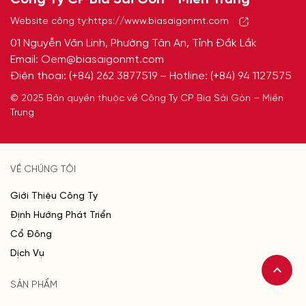
Website công ty:
https://www.biasaigonmt.com
01 Nguyễn Văn Linh, Phường Tân An, Tỉnh Đắk Lắk
Email:
Oem@biasaigonmt.com
Điện thoại:
(+84) 262 3877519
– Hotline:
(+84) 94 1127575
© 2025 Bản quyền thuộc về Công Ty CP Bia Sài Gòn – Miền
Trung
VỀ CHÚNG TÔI
Giới Thiệu Công Ty
Định Hướng Phát Triển
Cổ Đông
Dịch Vụ
SẢN PHẨM