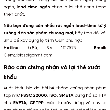
ngắn,
lead-time ngắn
chính là lợi thế cạnh tranh
then chốt.
Nếu bạn đang cân nhắc rút ngắn lead-time từ ý
tưởng đến sản phẩm thương mại
, hãy trao đổi với
SMB để xây dựng lộ trình OEM phù hợp:
Hotline:
(+84) 94 1127575 |
Email:
Oem@biasaigonmt.com
Rào cản chứng nhận và lợi thế xuất
khẩu
Xuất khẩu bia đòi hỏi hệ thống chứng nhận phức
tạp như
FSSC 22000, ISO, SMETA
cùng hồ sơ FTA
như
EVFTA, CPTPP
. Việc tự xây dựng và duy trì