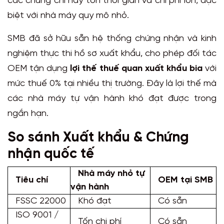
các chứng chỉ này tốn thời gian và chi phí lớn, đặc
biệt với nhà máy quy mô nhỏ.
SMB đã sở hữu sẵn hệ thống chứng nhận và kinh
nghiệm thực thi hồ sơ xuất khẩu, cho phép đối tác
OEM tận dụng
lợi thế thuế quan xuất khẩu bia
với
mức thuế 0% tại nhiều thị trường. Đây là lợi thế mà
các nhà máy tự vận hành khó đạt được trong
ngắn hạn.
So sánh Xuất khẩu & Chứng
nhận quốc tế
Nhà máy nhỏ tự
Tiêu chí
OEM tại SMB
vận hành
FSSC 22000
Khó đạt
Có sẵn
ISO 9001 /
Tốn chi phí
Có sẵn