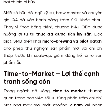
batch bia bị hủy.
SMB sở hữu đội ngũ kỹ sư, brew master và chuyên
gia QA đã vận hành hàng trăm SKU khác nhau.
Thay vì “học bằng tiền”, thương hiệu OEM được
hưởng lợi từ
tri thức đã được tích lũy sẵn
. Đặc
biệt, SMB triển khai
micro-brewing và pilot batch
,
cho phép thử nghiệm sản phẩm mới với chi phí
thấp trước khi scale-up, giảm đáng kể rủi ro sản
phẩm lỗi.
Time-to-Market – Lợi thế cạnh
tranh sống còn
Trong ngành đồ uống,
time-to-market
thường
quan trọng hơn việc tối ưu từng phần trăm chi phí.
Một nhà máy mới mất khoảng
2 năm
để hoàn