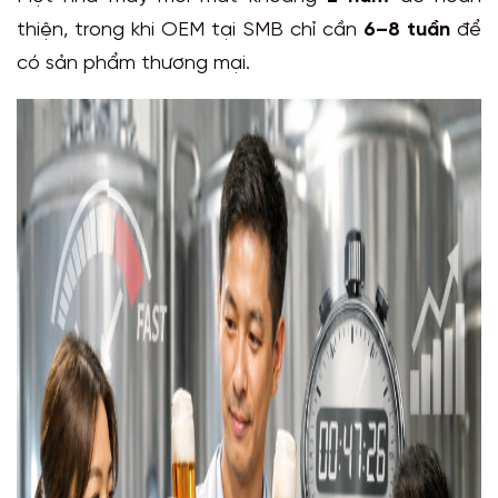
thiện, trong khi OEM tại SMB chỉ cần
6–8 tuần
để
có sản phẩm thương mại.