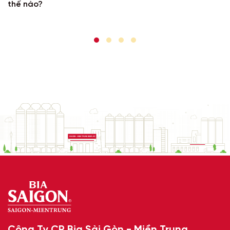
thế nào?
Công Ty CP Bia Sài Gòn - Miền Trung