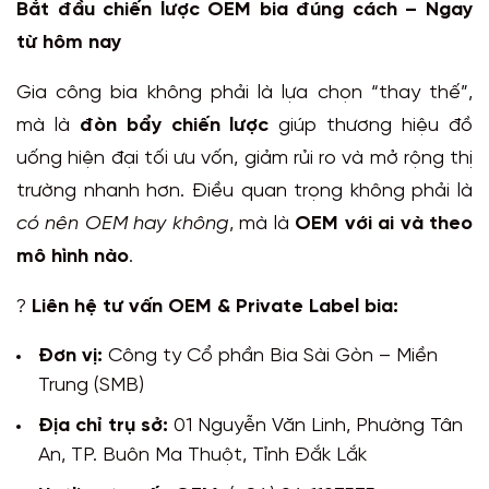
Bắt đầu chiến lược OEM bia đúng cách – Ngay
từ hôm nay
Gia công bia không phải là lựa chọn “thay thế”,
mà là
đòn bẩy chiến lược
giúp thương hiệu đồ
uống hiện đại tối ưu vốn, giảm rủi ro và mở rộng thị
trường nhanh hơn. Điều quan trọng không phải là
có nên OEM hay không
, mà là
OEM với ai và theo
mô hình nào
.
?
Liên hệ tư vấn OEM & Private Label bia:
Đơn vị:
Công ty Cổ phần Bia Sài Gòn – Miền
Trung (SMB)
Địa chỉ trụ sở:
01 Nguyễn Văn Linh, Phường Tân
An, TP. Buôn Ma Thuột, Tỉnh Đắk Lắk