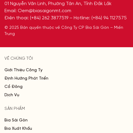
01 Nguyễn Văn Linh, Phường Tân An, Tỉnh Đắk Lắk
Email:
Oem@biasaigonmt.com
Điện thoại:
(+84) 262 3877519
– Hotline:
(+84) 94 1127575
© 2025 Bản quyền thuộc về Công Ty CP Bia Sài Gòn – Miền
Trung
VỀ CHÚNG TÔI
Giới Thiệu Công Ty
Định Hướng Phát Triển
Cổ Đông
Dịch Vụ
SẢN PHẨM
Bia Sài Gòn
Bia Xuất Khẩu