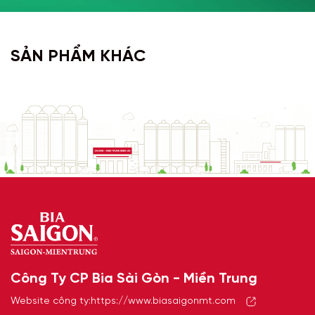
SẢN PHẨM KHÁC
Công Ty CP Bia Sài Gòn - Miền Trung
Website công ty:
https://www.biasaigonmt.com