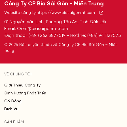
Công Ty CP Bia Sài Gòn - Miền Trung
Website công ty:
https://www.biasaigonmt.com
01 Nguyễn Văn Linh, Phường Tân An, Tỉnh Đắk Lắk
Email:
Oem@biasaigonmt.com
Điện thoại:
(+84) 262 3877519
– Hotline:
(+84) 94 1127575
© 2025 Bản quyền thuộc về Công Ty CP Bia Sài Gòn – Miền
Trung
VỀ CHÚNG TÔI
Giới Thiệu Công Ty
Định Hướng Phát Triển
Cổ Đông
Dịch Vụ
SẢN PHẨM