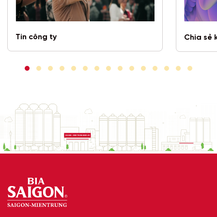
Tin công ty
Chia sẻ 