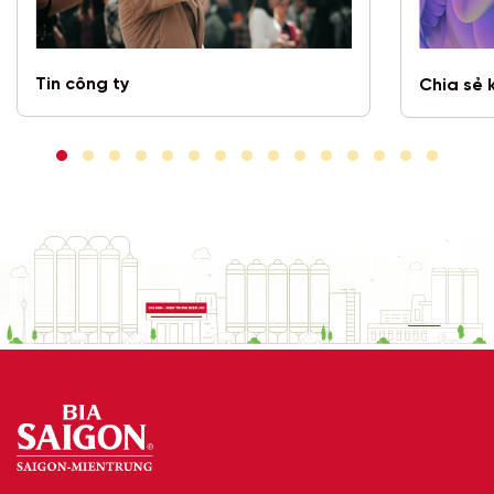
Tin công ty
Chia sẻ 