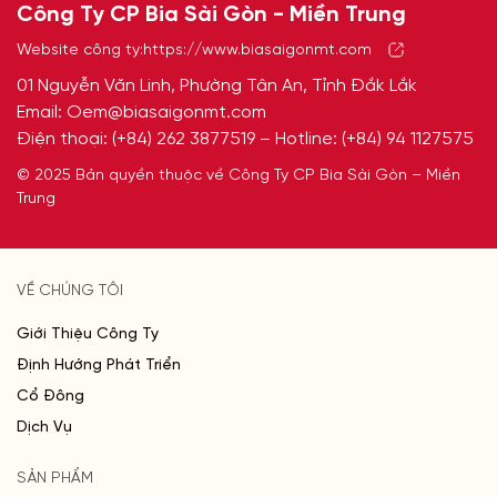
Công Ty CP Bia Sài Gòn - Miền Trung
Website công ty:
https://www.biasaigonmt.com
01 Nguyễn Văn Linh, Phường Tân An, Tỉnh Đắk Lắk
Email:
Oem@biasaigonmt.com
Điện thoại:
(+84) 262 3877519
– Hotline:
(+84) 94 1127575
© 2025 Bản quyền thuộc về Công Ty CP Bia Sài Gòn – Miền
Trung
VỀ CHÚNG TÔI
Giới Thiệu Công Ty
Định Hướng Phát Triển
Cổ Đông
Dịch Vụ
SẢN PHẨM